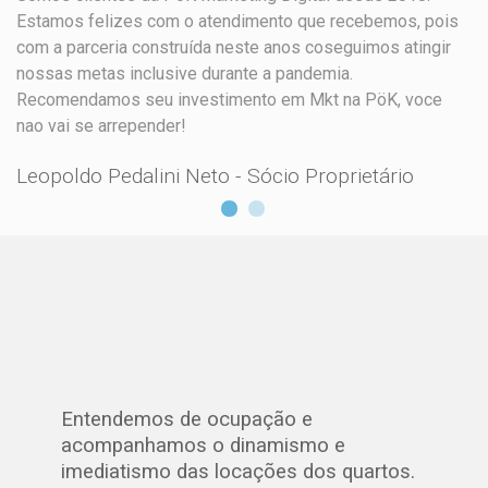
endimento que recebemos, pois
ocupação tem nos proporc
 neste anos coseguimos atingir
nas nossas campanhas. Se
rante a pandemia.
conquistar e traçar uma l
evious
imento em Mkt na PöK, voce
público alvo. Comprometi
elaboram um relatório mens
uma visão geral do nosso 
 - Sócio Proprietário
diretrizes para alcançarmo
Diego e equipe parabéns
Elena Canestrelli