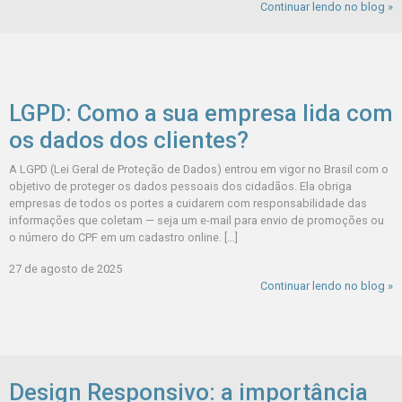
digital funciona melhor quando você entende o papel de cada estratégia
e utiliza cada uma no momento certo. Quem decide quem […]
5 de agosto de 2026
Continuar lendo no blog »
LGPD: Como a sua empresa lida com
os dados dos clientes?
A LGPD (Lei Geral de Proteção de Dados) entrou em vigor no Brasil com o
objetivo de proteger os dados pessoais dos cidadãos. Ela obriga
empresas de todos os portes a cuidarem com responsabilidade das
informações que coletam — seja um e-mail para envio de promoções ou
o número do CPF em um cadastro online. […]
27 de agosto de 2025
Continuar lendo no blog »