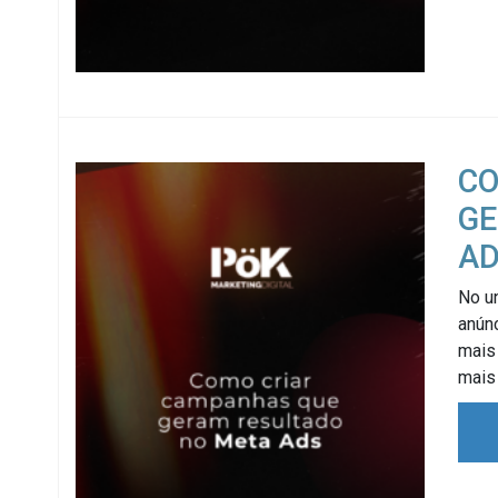
CO
GE
A
No un
anún
mais
mais 