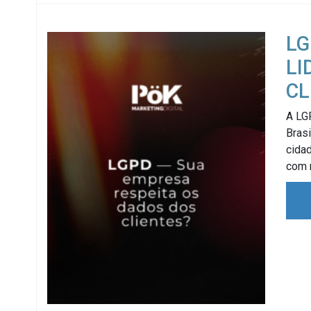
LG
LI
CL
A LG
Bras
cida
com 