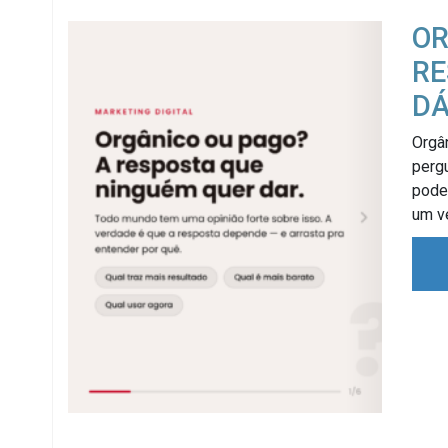
OR
RE
D
Orgân
perg
pode 
um v