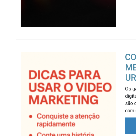
CO
ME
UR
Os g
digit
são 
com 