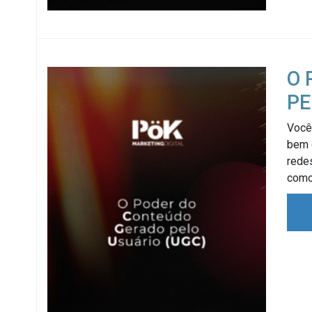
O 
PE
Você 
bem 
rede
como