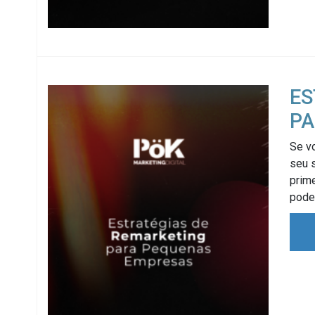
ES
PA
Se vo
seu s
prime
pode