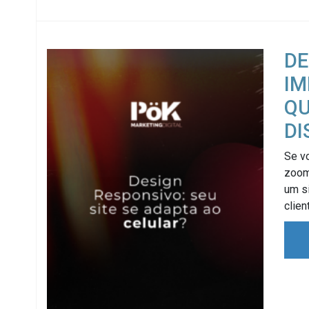
DE
IM
QU
DI
Se vo
zoom 
um si
clien