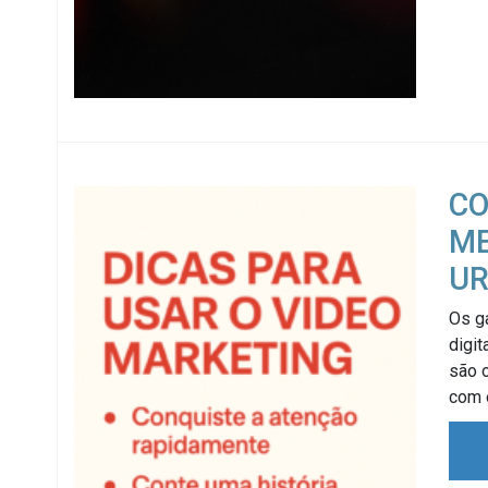
CO
ME
UR
Os g
digit
são 
com 