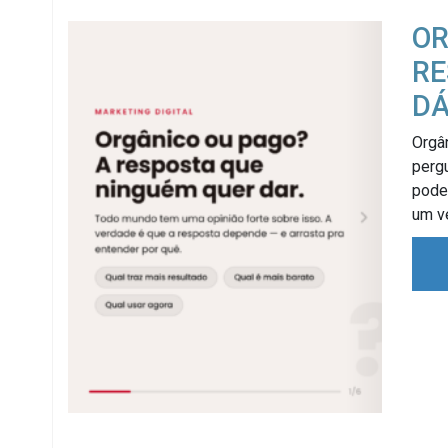
OR
RE
D
Orgân
perg
pode 
um v