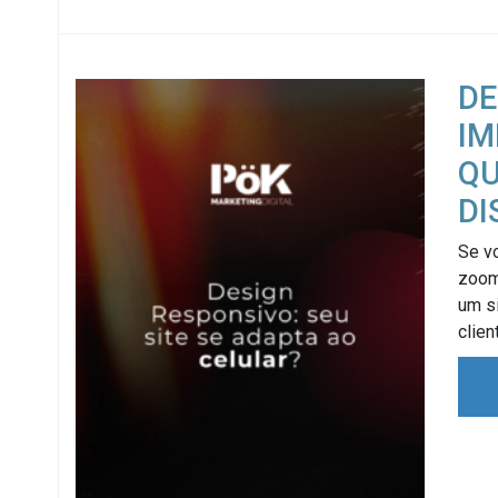
DE
IM
QU
DI
Se vo
zoom 
um si
clien