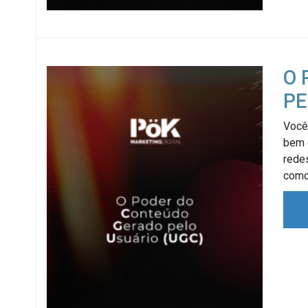
O 
PE
Você 
bem 
rede
como