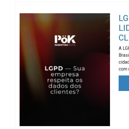
LG
LI
CL
A LG
Bras
cida
com 