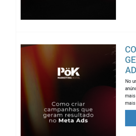
CO
GE
A
No un
anún
mais
mais 