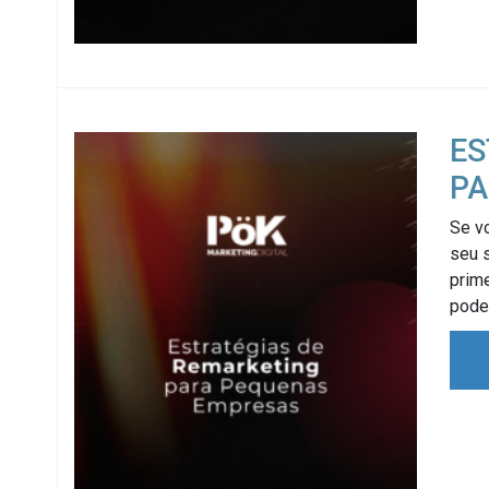
ES
PA
Se vo
seu s
prime
pode